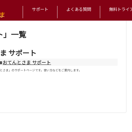
リシー
無料トライアル・お問い合わせ
特定商取引法に基づく表示
おてんとさま
サポート
よくある質問
無料トライ
ト
」
一覧
ま サポート
おてんとさま サポート
とさま」のサポートページです。使い方などをご案内します。