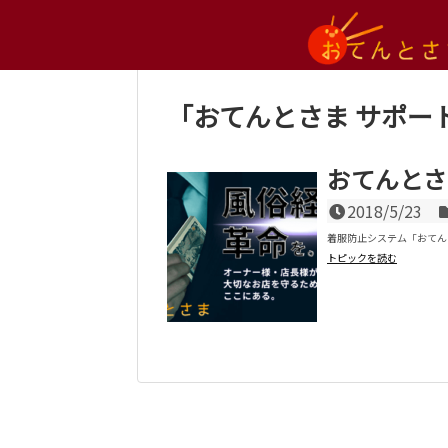
ご利用規約
よくある質問
プライバシーポ
「
おてんとさま サポー
おてんとさ
2018/5/23
着服防止システム「おてん
トピックを読む